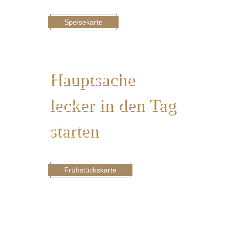
Speisekarte
Frühstück süß oder
salzig?
Hauptsache
lecker in den Tag
starten
Frühstückskarte
01
Zum Speckwirt in Freudenstadt!
Herzlich Willkommen
02