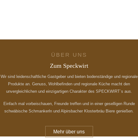
Genießen Sie unsere regionale Küche
Gastgeber aus Leidenschaft
03
Hauptsache lecker in den Tag starten
Frühstück süß oder salzig?
ÜBER UNS
Zum Speckwirt
Wir sind leidenschaftliche Gastgeber und bieten bodenständige und regionale
Produkte an. Genuss, Wohlbefinden und regionale Küche macht den
unvergleichlichen und einzigartigen Charakter des SPECKWIRT´s aus.
Einfach mal vorbeischauen, Freunde treffen und in einer geselligen Runde
schwäbische Schmankerln und Alpirsbacher Klosterbräu Biere genießen.
Mehr über uns