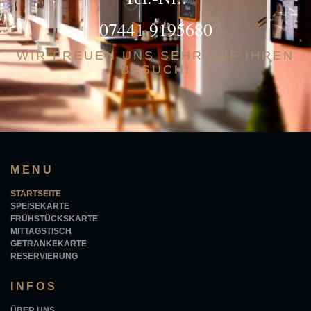
07441 9195680
WIR FREUEN UNS SEHR AUF IHREN
BESUCH!
MENU
STARTSEITE
SPEISEKARTE
FRÜHSTÜCKSKARTE
MITTAGSTISCH
GETRÄNKEKARTE
RESERVIERUNG
INFOS
ÜBER UNS